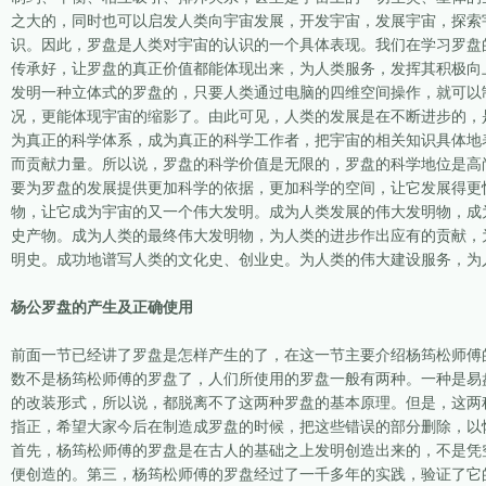
之大的，同时也可以启发人类向宇宙发展，开发宇宙，发展宇宙，探索
识。因此，罗盘是人类对宇宙的认识的一个具体表现。我们在学习罗盘
传承好，让罗盘的真正价值都能体现出来，为人类服务，发挥其积极向
发明一种立体式的罗盘的，只要人类通过电脑的四维空间操作，就可以
况，更能体现宇宙的缩影了。由此可见，人类的发展是在不断进步的，
为真正的科学体系，成为真正的科学工作者，把宇宙的相关知识具体地
而贡献力量。所以说，罗盘的科学价值是无限的，罗盘的科学地位是高
要为罗盘的发展提供更加科学的依据，更加科学的空间，让它发展得更
物，让它成为宇宙的又一个伟大发明。成为人类发展的伟大发明物，成
史产物。成为人类的最终伟大发明物，为人类的进步作出应有的贡献，
明史。成功地谱写人类的文化史、创业史。为人类的伟大建设服务，为
杨公罗盘的产生及正确使用
前面一节已经讲了罗盘是怎样产生的了，在这一节主要介绍杨筠松师傅
数不是杨筠松师傅的罗盘了，人们所使用的罗盘一般有两种。一种是易
的改装形式，所以说，都脱离不了这两种罗盘的基本原理。但是，这两
指正，希望大家今后在制造成罗盘的时候，把这些错误的部分删除，以
首先，杨筠松师傅的罗盘是在古人的基础之上发明创造出来的，不是凭
便创造的。第三，杨筠松师傅的罗盘经过了一千多年的实践，验证了它