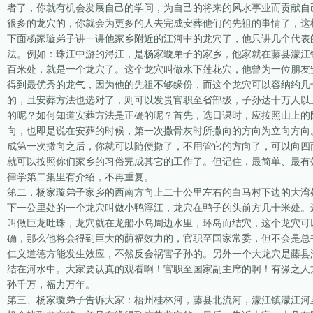
者了，你就有机会发展自己的学问，为自己的将来的风水事业而贡献自
很多的龙穴的，你就会为更多的人去完成安葬他们的先祖的事情了，这
下面杨家璇弟子讲一讲他家乡附近的江河中的龙穴了，他只讲几个代表
法。例如：珠江中游的浔江，是杨家璇弟子的家乡，他家就在藤县濛江
百米处，就是一个龙穴了。这个龙穴叫做水下莲花穴，他曾为一位朋友
得到最优秀的龙气，因为他的先祖不够缘份，而这个龙穴可以容纳约几
的，且安葬方法也选对了，则可以发贵官职至省部级，子孙达十万人以
的呢？如何知道安葬方法是正确的呢？首先，选日课时，应按照山上的
向，也即是说在安葬的时候，第一次撒骨灰时所撒向的方向为立向方向
成第一次撒向之后，你就可以随便撒了，不用管它的方向了，可以向四
就可以按照你们家乡的习俗完成其它的工作了。但记住，最简单、最有
律学第二集里有介绍，不再重复。
第二，杨家璇弟子家乡的西南方向上二十公里左右的白马村下边的大湾
下一公里处的一个龙穴叫做小鸭浮江，龙穴在鸭子的头前方几十米处。
叫做巨龙吐珠，龙穴就在龙船小岛周边水里，环岛而结穴，这个龙穴可
确，那么他将会得到巨大的荫福效力的，官职至国家常委，但不会是总
仁义道德方能发生效应，不然反会祸害子孙的。另外一个大龙穴是藤县
结在河水中。大家要认真的观看啊！官职至国家副主席的啊！有缘之人
孙千万，福力万年。
第三、杨家璇弟子告诉大家：梧州桂林河，藤县北流河，濛江镇濛江河