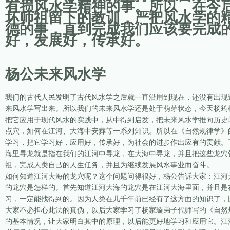
有损风水学精神的事。所以，在今
坏师祖留下的教训，严把风水学的
德的事，直到完成我们应该要完成
好，发展好，传承好。
杨公未来风水学
我们的古代人民发明了古代风水学之后就一直沿用到现在，还没有出现
来风水学写出来。所以我们的未来风水学还是处于萌芽状态，今天杨筠
把它应用于现代风水的实践中，从中得到启发，把未来风水学推向历史
点穴，如何在江河、大海中安葬等一系列知识。所以在《自然规律学》
学习，把它学习好，应用好，传承好，为社会的进步作出应有的贡献。
海里寻龙就是指在我们的江河中寻龙，在大海中寻龙，并且把这些龙穴
祖，完成人类自己的人生任务，并且为继续发展风水事业而奋斗。
如何知道江河大海的龙穴呢？这个问题问得很好，杨公告诉大家：江河
的龙穴是怎样的。首先知道江河大海的龙穴是在江河大海里面，并且是
习，一定能找得到的。因为人类在几千年前已经有了这方面的知识了，
大家不必担心此法的真伪，以后大家学习了杨家璇弟子代师写的《自然
的基本情况，让大家明白其中的原理，以后能更好地学习和应用它。江