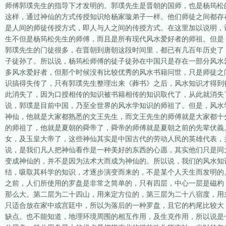
师傅郭璞先生的指导下才发明的。郭璞先生是晋朝的国师，也是杨筠松
这样，通过神仙的方式传授知识给杨家璇弟子一样。他们师徒之间都存
是人间的师徒传授方式，即人与人之间的传授方式。在这里加以说明，
生不但是杨筠松先生的师傅，而且是所有现代风水爱好者的师祖。但是
郭璞先生的门徒很多，在晋朝到唐朝这段时间里，都已有几百年历史了
子徒孙了。所以说，杨筠松师傅的徒子徒孙在中国只是存在一部分风水
多风水爱好者，但那个时候没有比较优秀的风水书籍问世，只是师徒之
识搞得失传了，只有郭璞先生整理出来《葬书》之后，风水知识才得到
此消失了，因为口授相传的知识被书籍相传的知识取代了，从此就消失
说，郭璞是目前中国，乃至全世界的风水学知识的师祖了。但是，风水
神仙，他就是大家都熟悉的文王先生，而文王先生的师傅就是大家都十
的师祖了，他就是夏朝的舜帝了，舜帝的师傅就是夏朝之前的先辈伏義
女，及玉皇大帝了，这些神仙其实是中国古代的劳动人民的英雄代表，
说，是我们凡人把神仙看作是一种美好的东西的心愿，其实他们只是同
变成神仙的，并不是因为法术大而成为神仙的。所以说，我们的风水知
结，吸取其科学的知识，才逐步演变而来的，不是某个人天生而发明的
之前，人们所使用的罗盘是非常之简单的，只有四层，中心一层是磁杓
那么大。第二层为二十四山，用来定方位的，第三层为二十八宿度，用
只适合放在家中或宫廷中，所以为落后的一种罗盘，且它的杓尾比较大
缺点。也不能知道，地理环境周围的相互作用，及生克作用，所以说是