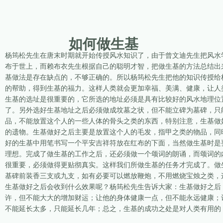
如何做生基
杨筠松先生在唐末时期就开始传授风水知识了，由于曾文迪先生把风水
布于世上，而赖布衣先生根据自己的聪明才智，把做生基的方法总结出
基做法是存在缺点的，不够正确的。所以杨筠松先生把他的知识传授给
的帮助，得到生基的福力。这样人类就会更加幸福、美满、健康，让人
生基的选址是很重要的，它所选的地址必须是具有比较好的风水地理位
了。另外选好生基地址之后必须做成坟墓之状，但不能立碑为墓碑，只
品，不能放置这个人的一些人体的骨头之类的东西，特别注意，生基做
的遗物。生基做好之后主要是放置这个人的毛发，指甲之类的物品，同
好的生基中用笔书写一个平安吉祥符放在红布的下面，当然做生基时是
理想。完成了做生基的工作之后，还必须做一个颂词的朗诵，而颂词的
很重要，必须做得更贴彻真实。这样我们所做生基的任务才完成了。做
基碑前装香三支或九支，如有必要可以燃放鞭炮，不用燃烧宝烛之类，
生基做好之后会收到什么效果呢？杨筠松先生告诉大家：生基做好之后
许，但不能大大的增加财运；让他的身体健康一点，但不能永远健康；
不能延长太多，只能延长几年；总之，生基的成功之处是对人类有用的