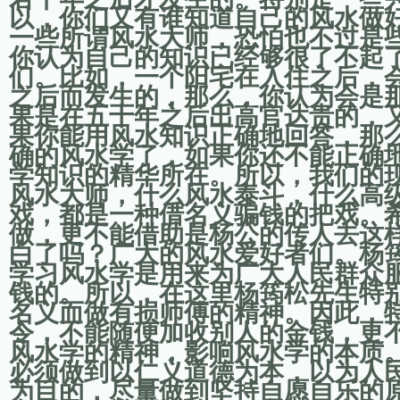
以，你们又有谁知道自己的风水做
一些所谓风水大师，恐怕也不过是
你认为自己的知识已经够很了不起
们。比如，一个阳宅在入住之后，
之后而发生的，那么，你认为会是
果是在五十年之后出高官达贵的，
果你能用风水知识正确地回答，那
确的风水学了，如果你还不能正确
学知识的精华所在。所以，我们的
风水大师，什么风水泰斗，什么高
戏，都是一种借名义骗钱的把戏。
做，更不能借助是杨公的传人去这
白了吗？广大的风水爱好者们。杨
学习风水学是用来为广大人民群众
钱的。所以，在这里杨筠松先生特
名义而做有损师傅的精神。因此，
令，不能随便加收别人的金钱，更
风水学的精神，影响风水学的本质
必须做到以仁义道德为本，以为人
为目的，尽量做到坚持自愿自乐的