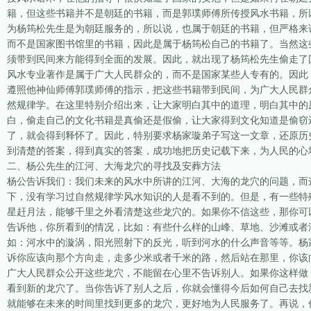
籍，但这些书籍并不是朝廷的书籍，而是郭璞师傅所传授风水书籍，所
为杨筠松先生是为朝廷服务的，所以说，也属于朝廷的书籍，但严格来
而不是国家图书馆里的书籍，因此是属于杨筠松自己的书籍了。当然这
须带到民间来方能得到全面的发展。因此，就出现了杨筠松先生偷走了
风水专业著作是属于广大人民群众的，而不是国家某些人专有的。因此
遵照他神仙师傅郭璞师傅的指示，把这些书籍带到民间，为广大人民群
然规律学。在这里特别介绍出来，让大家明白其中的道理，明白其中的
白，偷走自己的文化书籍是真偷还是假偷，让大家得到文化知道是偷窃
了，就会得到释怀了。因此，特别要求杨家璇弟子写这一文章，还原历
到清楚的答案，得到真实的答案，成功地把历史记载下来，为人民的心
二、杨公先生的江河、大海龙穴的寻找及安葬方法
杨公告诉我们：我们未来的风水中所讲的江河、大海的龙穴的问题，而
下，没有学习过自然规律学风水知识的人是看不到的。但是，有一些特
星赶月法，能够千里之外看清楚这些龙穴的。如果你不信这些，那你可
告诉他，你所看到的情况，比如：有些什么样的山峰、草地、沙滩或者
如：河水中的漩涡，阳光照射下的反光，听到河水的什么声音等等。杨家
诉你应该向那个方向走，走多少米或者千米的路，然后站在那里，你该
广大人民群众公开这些龙穴，不能留在心里不告诉别人。如果你这样做
看到新的龙穴了。当你告诉了别人之后，你就会懂得今后如何自己去找
就能够在未来的时间里找到更多的龙穴，更好地为人民服务了。再说，