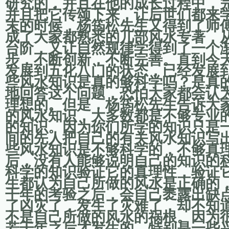
研究的，并且在他的成长过程中，
并且把它传颂下来，让后世们都来
末的时候，杨筠松先生又得到了师
成了大家都熟悉的几部风水专著，
台阶，又让自然规律学得到了一个
步，不断创新，不断完善。直到今
发展到五化八门的状态，已经发展
些风水知识是真的够科学吗？是真
地回答这个问题，恐怕大家都会认
理想的。但是，杨筠松先生告诉大
的风水知识，大多数都是不够专业
的知识。因为你们所学的知识只是
间的先人把自己的有关风水知识写
些风水知识是不够科学的，不够真
后，没有人能够说明自己的知识的
科学的知识验证它的真理性，验证
生都认为自己所做的风水是正确的
干年的考验之后，会自己褁露出缺
了凶灾了，发生了灾难了，却不知
不是自己所做的风水的祸根。因为
若干年之后才发生的。特别是一些