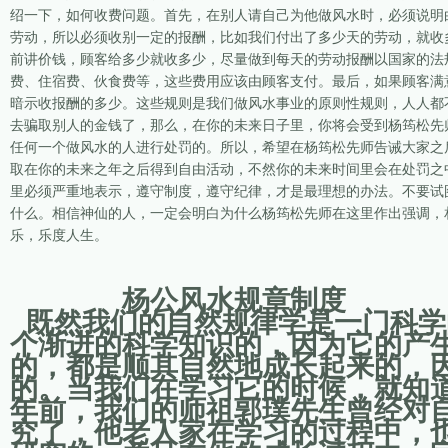
绍一下，如何收费问题。首先，在别人请自己为他做风水时，必须说明
劳动，所以必须收别一定的报酬，比如我们付出了多少天的劳动，就收
前讲价钱，顾客给多少就收多少，尽量做到每天的劳动报酬以国家的法
费、住宿费、伙食费等，这些费用应该由顾客支付。最后，如果顾客满
暗示收报酬的多少。这些规则是我们做风水事业的原则性规则，人人都
去骗取别人的金钱了，那么，在你的未来日子里，你将会受到杨筠松先
任何一个做风水的人进行处罚的。所以，希望在杨筠松先师告诫大家之
取在你的未来之年之后得到自由活动，不然你的未来时间里会在处罚之
里必须严重地表示，遵守制度，遵守纪律，才是最理想的办法。不要试
什么。相信神仙的人，一定会明白为什么杨筠松先师在这里作出强调，
乐，乐度人生。
杨公风水规章制度
既然我们的自然规律学是一门科学
个渐进的科学知识的，因为它的产
的，都是顺其自然地成长起来的，
的。当我们在学习它的时候，就知
年前，我们的师祖郭璞先生曾经对
究了，他老人家在学习的过程中，