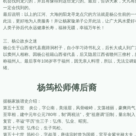
机会找到龙穴的，并且有缘得到这些龙穴的。最后，告诉大家，大凡有
一定会找到的。
最后说明：以上的江河、大海的阳龙寻龙点穴的方法就是杨公生前的一
此法，更好地为人类服务！并让杨家璇弟子公开此法，让广大风水爱好
人类子孙后代永远健康长寿，福禄无疆，幸福万年长！
三、杨公故乡之迷
杨公生于山西省代县鹿蹄涧村子，自小学习诗书礼义，后长大成人到广
以窦州人相称。因杨公祖籍山西省代县，后又隐居江西省赣州三僚村，
称福州人。最后享年108岁卒于福州，因无亲人料理，所以，无法立
绪。
杨筠松师傅后裔
据杨家族谱史介绍：
第五十五世 炎公，字公南，美须眉，风骨峻峙，文藻雄丽，豪爽尚气
至宰相，建中元年公元780年，制“两税法”，变“祖唐调”旧制，量出
复官，卒谥“平历”生三子：弘伟、弘业、昭宪。
第五十六世 弘伟公，生子筠松。
第五十七世 筠松公，字叔茂，唐僖宗时曾为国师，官至金紫光禄大夫