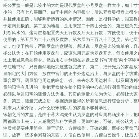
杨公罗盘一般是比较小的大约是现代罗盘的小号罗盘一样大小，如十寸
少的，只有七八层而已。由于中间的内容很少，所以罗盘显得盘上很少
并且使用正确，能够判断所有的风水情况。因此，是很科学的，很直得
于定南北极的。第二层为地盘，是用来定二十四山分金的。第三层为先
判断风水的。这两层都配置先天五行数及后天五行数，方便使用，便于
使用的，第五层为二十八宿及度数。第六层为三百八十四爻度。第七层
架，也便于携带，严防罗盘内盘脱落。所以说，罗盘是比较简单的，容
杨公认为：在开始使用罗盘前，应该先用咒语为罗盘开光，每次使用之
太上老君急急如律令。然后用右手剑指在罗盘上空书写“开盘”两个字
专注地书写，只要自然地做完这些就完成了。第二，把开光后的罗盘放
量阳宅的大门方位，放在中宫门的正中外边边沿上，与罗盘的十字线重
重合即可。测量阳宅周边的峰峦、砂、来去水及周边村庄，以及周边邻
量的阳宅有几进的，则把罗盘放在整个阳宅的中心点进行测量周边的峰
必须以单进阳宅的测量方法为准。其它的测量方法为伪法，必须让大家
务。第三，测量完成之后，根据所测量得的所有信息进行综合分析，整
我来为大家介绍，为什么说宋朝以后的罗盘不够科学性。
宋朝之后的罗盘，是由于蒋大鸿先生认为罗盘的对应周易涵接不上，把
西都添加上去，让人感觉更加科学完善，更加神秘，可敬。杨公认为，
性质就是要使用简单、便于记忆，方便操作，正确论断。而杨公罗盘已
理，放弃一些多余累赘的东西，方便自己使用，方便自己操作，让后人