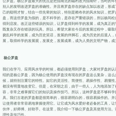
公罗盘。杨公罗盘最大的优点是把指南北的磁杓改为指南针，当时的年
别人的发明改进罗盘的准确性。并且将罗盘存在的缺点加以改进，形成
己的聪明才智，结合一些先辈的知识，特别是赖布衣的风水知识，把罗
盘，而这些罗盘为假的，是不科学的，是存在严重错误的，所以杨筠松
得到启发。改正这些错误的知识，让罗盘得到科学的发展，成为真正的
既复杂又存在错误的玩具。所以，希望大家在今后的发展过程中，吸取
挠乱科学的发展，成为历史笑话，发展的伴脚石，成为历史的后退人，
展，取得科学的发展观，发展史，发展成果，成为人类的文明产物，成
杨公罗盘
我们在学习、应用风水学的时候，都必须使用到罗盘，大家对罗盘的认
绍的是杨公罗盘，因为杨公使用的罗盘没有现在的罗盘这么复杂，这么
候，就特别注重它的特性。如它的灵活性、简便性、易操作性、易懂性
都没有明显地改变它。但是，在宋朝之后，由于一些人，人为地添加了
容，非常之难掌握它们的知识及操作技巧。所以，这种罗盘是不够科学
具。我们古老的罗盘都是很简单的，很容易明白的，很容易操作的。并
让使用者非常容易地掌握使用它。让它成为风水爱好者必备的工具，让
伙伴，好师傅、好助手。在这里，我介绍一下杨公罗盘及其使用方法。
理性及技巧性。