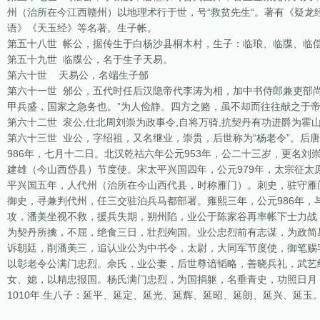
州（治所在今江西赣州）以地理术行于世，号“救贫先生“。著有《疑
语》《天玉经》等名著。生子帐。
第五十八世 帐公，据传生于白杨沙县桐木村，生子：临琅、临牒、临
第五十九世 临牒公，名于生子天易。
第六十世 天易公，名端生子邠
第六十一世 邠公，五代时任后汉隐帝代李涛为相，加中书侍郎兼吏部尚
甲兵盛，国家之急务也。”为人俭静。四方之赂，虽不却而往往献之于
第六十二世 衮公,仕北周刘崇为政事令,自将万骑,抗契丹有功进爵为霍
第六十三世 业公，字绍祖，又名继业，崇贵，后世称为“杨老令”。后唐
986年，七月十二日。北汉乾祜六年公元953年，公二十三岁，更名刘
建雄（今山西岱县）节度使。宋太平兴国四年，公元979年，太宗征
平兴国五年，人代州（治所在今山西代县，时称雁门）。刺史，驻守雁
御史，寻兼判代州，任三交驻泊兵马都部署。雍熙三年，公元986年
攻，潘美坐视不救，援兵失期，朔州陷，业公于陈家谷再率帐下士力战
为契丹所擒，不屈，绝食三日，壮烈殉国。业公忠烈前有志谋，为政简
诉朝廷，削潘美三，追认业公为中书令，太尉，大同军节度使，御笔赐宅
以彰老令公满门忠烈。佘氏，业公妻，后世尊谙韬略，善晓兵礼，武艺
女、媳，以精忠报国。杨氏满门忠烈，为国捐躯，名垂青史，功照日月
1010年.生八子：延平、延定、延光、延辉、延昭、延朗、延兴、延玉