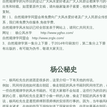
自然规律学的写作目的是让广大风水爱好者及广大人民群众都来学习的
出售和转载。如需要原件文稿，请向杨家璇弟子索要，他将免费为你提
复制。
附：1、自然规律学同盟会将免费向广大风水爱好者及广大人民群众传
系，我们将免费为你服务,免收学费。
自然规律学风水知识已经全部发表于网站上，请同仁共同关注。
网址： 杨公风水学 http://www.ygfsx.com/
自然规律学同盟会 http://www.zrglx.com/
3、自然规律学第一集分上下册，于2014年印刷发行，第二集分上下册，
有出版的，有可能为伪书，敬请大家关注。
杨公秘史
一、杨筠松先生的迷团是很多的，这里介绍一下有关他的传说。
例如，民间传说他如何逃出朝廷，偷走朝廷的风水书籍到民间传艺的，
一些自然规律学的风水书籍的。可是大家都不会知道，这些行为的目的
家的心里，杨筠松先生是属于小偷一样的人物，偷走了朝廷的风水专著
说，杨筠松先生是遵照师傅郭璞师傅的安排而行事的。因为，当年杨筠
授风水诸术，在他的指导下很快知道了国家的安危，但是如果再在朝廷