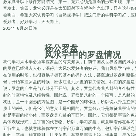
必须具备以下条件方能结穴。第一，龙穴必须是漩涡的形式出现。第二
音发出。第四，龙穴必须是在太阳照射下有紫色的光出现，只有这些条
会明白，希望大家认真学习《自然规律学》把这门新的学科学习好，应
爱好者，好好学习，天天向上。
2014年6月24日晚
杨公罗盘
风水学中的罗盘情况
我们学习风水学必须掌握罗盘的有关知识，目前中国及世界各国的风水
的罗盘已经深入人心，深得广大风水爱好者的好评。我们风水学当中，
在使用的时候，也很容易掌握其基本的操作方法，甚至通过罗盘判断很
候，开始掌握罗盘的时候，应该注意到罗盘的有关情况。我们的罗盘是
说，罗盘的产生是与八卦分不开的。其次，罗盘代表着八卦的各个特性
卦的时空特性及八维特性。因此说，罗盘是八卦的一个缩写，是八卦的
构图，是一个圆形的方位图，是一个圆形的球体图，所以说八卦是立体
质上的差别，但是它们的意义上是相同的。罗盘分八卦是象征着宇宙的
卦是宇宙的缩小体，而罗盘是八卦的平面体。因此，它们都是宇宙的象
具体表现形式，是宇宙的代替物。所以，学习罗盘，就意味着你在学习
五行生克，也就意味着你在学习宇宙万事万物的生克，包括宇宙星球之
制约、平衡、相互吸引、排斥关系，甚至是宇宙上的一切生灵、星体的