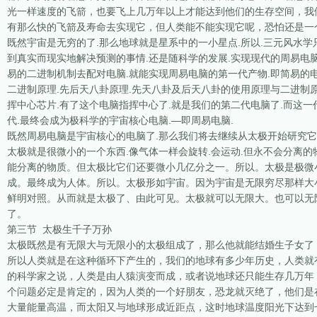
光一样速度的飞箭，也要飞上几万年以上才能达到他们的生存空间，我
有那么快的飞箭及寿命去实现它，但人类能不能实现它呢，恐怕还是一
既然宇宙是无穷的了.那么地球就是星系中的一小星点.所以.三元风水学
到真实而现实地解决预测的事情.还是随科学的发展.实现现代的周易电脑
易的二进制机制去配对电脑.就能实现周易电脑的第一代产物.即简易的电
二进制原理.先后天八卦原理.先天八卦及后天八卦的使用原理与二进制原
挥中心芯片.有了这个电脑指挥中心了.就是我们的第二代电脑了.而这一
代.最终会成为极科学的宇宙核心电脑.—即周易电脑.
既然周易电脑是宇宙核心的电脑了.那么我们将去继续从太极开始研究它
太极就是很微小的一个东西.像气体一样会旋转.会运动.但永不会分离的
能分离的物质。但太极比它们还要微小几亿分之一。所以。太极是极微
成。最终成为人体。所以。太极形如宇宙。因为宇宙是无限穷尽那样大
鲜明对照。从而就是太极了、由此可见。太极就可以无限大。也可以无
了。
第三节 太极生千子万孙
太极既然是有无限大与无限小的太极组成了，那么他就能结婚生子女了
所以人类就是在这种循环下产生的，我们的地球有多少年历史，人类就
的科学家之说，人类是由人猿演变而成，或者说地球还只能生存几万年
个问题必定是肯定的，因为人类的一个好朋友，恐龙就灭绝了，他们是
大量能量高温，而太阳又与地球形成近距点，这时地球温度阳光下达到