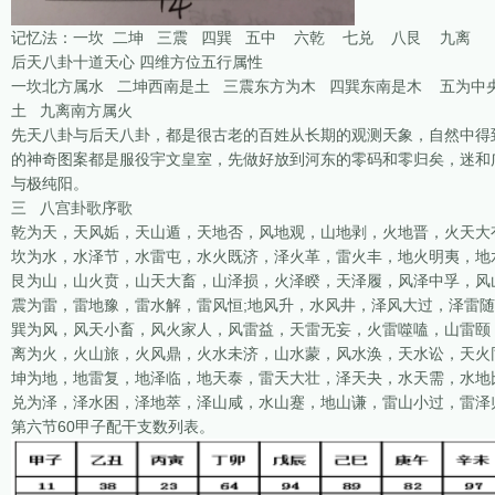
记忆法：一坎 二坤 三震 四巽 五中 六乾 七兑 八艮 九离
后天八卦十道天心 四维方位五行属性
一坎北方属水 二坤西南是土 三震东方为木 四巽东南是木 五为中
土 九离南方属火
先天八卦与后天八卦，都是很古老的百姓从长期的观测天象，自然中得
的神奇图案都是服役宇文皇室，先做好放到河东的零码和零归矣，迷和
与极纯阳。
三 八宫卦歌序歌
乾为天，天风姤，天山遁，天地否，风地观，山地剥，火地晋，火天大
坎为水，水泽节，水雷屯，水火既济，泽火革，雷火丰，地火明夷，地
艮为山，山火贲，山天大畜，山泽损，火泽睽，天泽履，风泽中孚，风
震为雷，雷地豫，雷水解，雷风恒;地风升，水风井，泽风大过，泽雷
巽为风
，风天小畜，风火家人，风雷益，天雷无妄，火雷噬嗑，山雷颐
离为火，火山旅，火风鼎，火水未济，山水蒙，风水涣，天水讼，
天火
坤为地，地雷复，地泽临，地天泰，雷天大壮，泽天夬，水天需，水地
兑为泽
，泽水困，泽地萃，泽山咸，水山蹇，地山谦，雷山小过，雷泽
第六节60甲子配干支数列表。