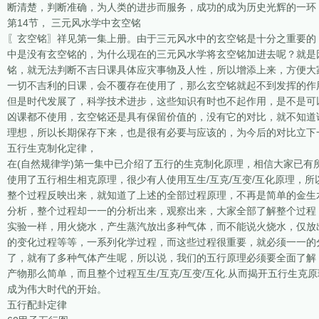
断清楚，判断准确，为人类的进步而服务，成功的成为历史光辉的一环
第14节， 三元风水学中玄空铭
〖玄空铭〗祥见第一集上册。由于三元风水中的玄空铭是十分之重要的
中是没有玄空铭的，为什么现在的三元风水学将玄空铭加进去呢？就是
铭，就无法判断不吉日课具体应灾事物及人性，所以增添上来，方便大
一切不吉利的日课，会不覆存在使用了，那么玄空铭就起不到发挥的作
但是时代发展了，科学技术进步，这些知识有时也不起作用，是不是可
凶课都不使用，玄空铭还是具有保留价值的，没有它的对比，就不知道
理想，所以长期保存下来，也是很有必要与应该的，为今后的对比立下
五行生克制化定律，
在(自然规律学)第一集中已介绍了五行的生克制化原理，相信大家已
使用了五行相生相克原理，很少有人使用互生/互克/互变/互化原理，
整个过程反映出来，就知道了上述的全部过程原理，不再是简单的金生
分析，整个过程却一一的分析出来，观察出来，大家全部了解整个过程
实验一样，用火烧水，产生蒸汽放出多种气体，而不能说火烧水，仅放
的变化过程等等，一系列化学过程，而这些过程很重要，就必须一一的
了，就有了多种气体产生呢，所以说，我们的五行原理必须要全面了解
产物那么简单，而且整个过程互生/互克/互变/互化.从而揭开五行生
成为伟大时代的开始。
五行配卦定律