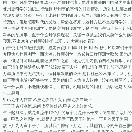
由于我们风水学的研究离不开时间的推演，而时间推演的目的是为用事
使用更科学的知识进行预测.所用事的事情的日后情况，所以往往都是使
实现及总结经验，得到了比较科学的知识，从而让我们今天有机会学习
肯定的，但是随着时代的发展，势必在将来，这种方法不是最科学的，
种不再是时间的预测学，而是空间的预测学，是时间与宇宙连在一起的
科学的预测学，至于什么时候实现呢，关键一点就是我们人类什么时候
预测.不出30年这种预测必将出现，让大家都会看到.
由于使用时间进行预测，必定要使用到年.月.日.时.分.秒，所以我们
亦即为八柱预测学，而这种八柱预测学，势必将四柱预测学取替.因为八
学，但是目前周易电脑还没产生之前，还是使用习惯的四柱预测学，如
由于流年是伴随着60甲子轮流发展下去的，所以流年甲子比较容易起了
万年历通书时无法找到，但科学发展的今天.起四柱已经不难了，从手
由于手机电脑的不够科学，因为他们是人为输入软件，没有按时区差，
得十分认真，不能随便相信，目前的手机电脑起的四柱，所以还是人为
年上起月
甲己之年丙作首.乙庚之岁戊为头.丙辛之岁寻庚上.
丁壬壬寅顺水流.若问戊癸何处起.甲寅之上好追求。
年上起月法，就是查流年12个月的每个月是什么干支，便知道了每月的
如：甲己之年丙作首.就是凡是甲天干己天干的流年，正月的天干为丙，
故正月为丙寅甲子了，所以我们排好正月之后，其他的月令则全都已推出