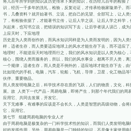
将几百年所学到的知识及历史传承下来的知识，在历经几百年的检验了
识，经历一千多年的洗礼，检验，反复论证，才传承给杨家璇弟子。而
书，几叠资料？就开始著书、立说，把自己的见望、全部写上，让人类
了，有检验依据了，才能著书立传，让后人学之误、让后人学之科学，
兴起来，也写书立说，把错误的知识写下去，让后学者误人误己，成为
上应天时，下应地理
历史是为人类而创作的，而风水知识同样是为人类而发明的，因为人类
样，适者生存，而人类要适应地球上的风水才能生存下去，而不适应了
地理时，不能逆应天时地理而行之，我们的风水知识是以人类为核心，
核心，围绕人类而服务的，所以，我们的风水事业，都离不开人类，离
一个规律，适者生存，而人类是不例外的，适应地球才能生存下去，由
比如现代的手机，电脑，汽车，轮船，飞机，导弹，卫星，化工物品等
伙伴、重要物品。
而人类发明电脑之后，科学技术存在质的飞跃，人们的物质，文化，科
展。故 人类下一代产品－周易电脑，即将产生，到那个年代我们的周
应用它、共同去发展，开发它。
天下无难事，有难事的应该是不会长久，人类是智慧的高级动物，会将
它，应用它。
第七节 组建周易电脑的专业人才
由于周易电脑是极复杂的一门科学技术性的知识，而我们人类发明电脑
好的发挥作用，另外，周易电脑是一门独特的知识，不是像大家使用电