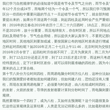
我们学习自然规律学的必须知道中国是有节令及节气之分的，而节令及
年12个月分成24节，而每两个结为一个令及一个气，所以我们学习预
区分一些四柱中重要问题的节点？一旦起错节令或节气了，就全部判错
要提出来的，如果分不清这两个问题，则起四柱及起局时会产生严重错
例：2016年的立春在2015年农历十二月二十六日酉时，18点正，所以在2
不是2015年，故十分重要，而且地球很大，存在时区差，所以不同地
四柱及用错节令，节气也会用错，所以提供大家认真学习，不要死记那些
地区时间，其他地区则要加或减，要按国家公布的地区时差表进行增减
怎样起对四柱呢？如2016年正月二十七日上午11:46，北京时间为交惊蛰
2016年2月令管了，起四柱时月份就不同了，正月为庚寅月，而二月为
管，到了12点22分还是正月管，到了12:23后才是2月管，而这种
经纬度的点，定下计算时区差你，就可以得到最准确的四柱的，因为今
厘米的点上才算合格。
第十节八卦分方位时间四柱，而周易电脑分时间方位八柱，这种分法如
我们的预测爱好者都知道如何建四柱，但如何建八柱，恐怕还没有人懂
柱，而现在发展周易电脑了，必须要与时俱进，由八柱组成时间四柱，
的发射，火箭的发射，导弹的发射都要计算到分秒时间了，而电脑则要
规律。
既然要增加一个四柱了，成为八柱，又如何去预测呢？这个问题很复杂
忆这些运算规律及运算结果，人类是无法记得那么多的，比如毫秒就有