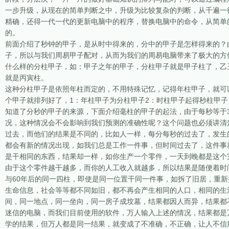
一步升级，从现在的简单判断之中，升级为比较复杂的判断，从千遍一
精确，还得一代一代的更新电脑中的程序，替换电脑中的命令，从简单
的。
前面介绍了秒钟的甲子，是从时中得来的，分中的甲子是怎样得来的？由
子，所以与我们周易甲子配对，从而为我们的周易电脑带来了极大的方
什么样的分柱甲子，如：甲子之年的甲子，分柱甲子就是甲子柱了，乙
就是丙寅柱。
这种分柱甲子是依照年柱而定的，不用特殊记忆，记得年柱甲子，就可
个甲子就排列好了，1：年柱甲子为分柱甲子2：时柱甲子起得秒柱甲
知道了分秒的甲子的来源，下面介绍毫柱的甲子的起法，由于每秒等于3
况，这种情况会不会影响到我们预测的准确性呢？这个问题也必须讲清
过去，而他们的结果是不同的，比如人一样，每分每秒的过去了，发生
都会有新的情况出现，如我们总是工作一件事，但时间过去了，这件事
是干相同的东西，结果却一样，如你生产一个零件，一天到晚都是这个
由于这个零件越干越多，而你的人工收入就越多，所以结果是随便着时
与60年后的同一四柱，即使是同一位置干同一件事，如拆了旧居，重新
生命信息，社会等等都不同如旧，都不再会产生相同的人口，相同的生
间，同一地点，同一坐向，同一房子成坟墓，结果都因人而异，结果都
迷信的电脑，而我们目前使用的软件，万人输入上述的情况，结果都是
学的结果，但万人都是同一结果，就变成了不准确，不正确，让人不信