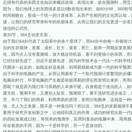
总得有代表的东西文化知识来概括浓缩，表现出来，故在预测时，用爻来
因为，我们地球上的东西很多是以6数表现出来的，如60分钟，360秒
时间相吻合，形成一个统一的计算体系，从而产生相同的文化而认知，
捷，让我们的研究带来科学的依据体系，从而让我们的文化更进一步发
迷信的公式性。
第30节，384爻动变关系，
由于我们64卦代表了太阳系中的各个星球了，而64卦中的每一卦都有
自的生存规律，发展，成长，壮大，衰老，死亡，胎养一周期反复发展
化，因为古人没有显微镜，放大镜这些机器，看不到更细小的东西，所
已经比较先进了，但还不是最先进，因为科学技术会一代比一代科学性
代脚步一起走的，如能走好这条路，则周易就能成为新一代的科学预测
由于科学的电脑的产生，从而让周易有了一个取代预测计算繁琐的步骤
电脑化时代，毕竟电脑的产生都是依据周易的理论而发明出来的，而周
西呢？就是因为我们学习周易的人本身不硬。自身都是个迷信的人，如
露天机，预测不对，又遭别人耻笑，预测错了，要不选研究进步改正，
茨，学习了我们的周易，利用周易的原理，发明出电脑来，这就是一种
地，无人为之发展，既不是一种落伍吗？所以说，384爻的发展规律
要用于研究开发创新之中，让他得到真正的作用，成功的研究出新一代
的四柱发展成12柱，将简单的预测学，应用到复杂的电脑中来，用周
存在着质的不同，因为一个是科学的，另一个是迷信的。