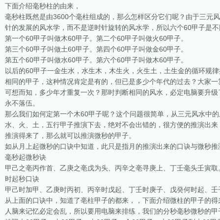
下面介绍毫秒柱的由来，
毫秒柱既然是由3600个毫柱组成的，那么怎样区分它们呢？由于三元
针的发展的风水学，而不是逆时针旋转的风水学，所以六个60甲子是不
第一个60甲子叫做木60甲子。第二个60甲子叫做火60甲子。
第三个60甲子叫做土60甲子。第四个60甲子叫做金60甲子。
第五个60甲子叫做水60甲子。第六个60甲子叫做木60甲子。
以后的60甲子一金生水，水生木，木生火，火生土，土生金的循环规律
相同的甲子，这种情况肯定是有的，但已是多少个年代的过去？大家一算
可想而知，多少年才重复一次？那时判断相同的风水，必定电脑要升级
永不落伍。
那么我们如何定第一个木60甲子呢？这个问题很简单，从三元风水中的
水、火、土，五行甲子推演下去，绝对不会出错的，很方便的推演出来
推演得来了，那么就可以推演微秒的甲子。
如从月上起微秒的口诀中知道，此只是指月的推演出来的口诀与微秒推
毫秒起微秒诀
甲己之亳丙作首、乙庚之亳戊为头、丙辛之亳寻庚上、丁壬毫头壬寅取
时起秒口诀
甲己时加甲、乙庚时丙初、丙辛时戊起、丁壬时庚子、戊癸何时起、壬
从上面的口诀中，知道了亳柱甲子的都来，，下面介绍微柱的甲子的得来
人脑来记忆必定会乱，所以要用电脑来排练，我们的分秒毫秒微秒的甲