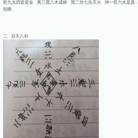
乾九兑四皆是金 离三震八木成林 巽二坎七先天火 坤一艮六水是真
知晓
二 后天八卦