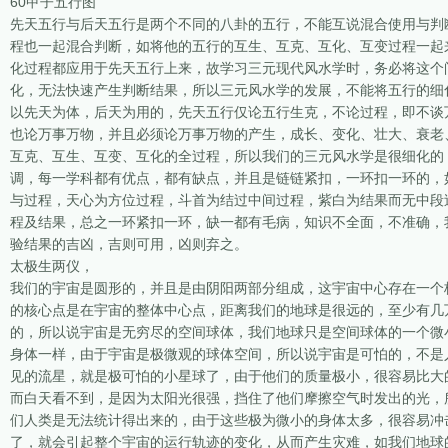
60甲子五行图
先天五行与后天五行是两个不同的八卦的五行，不能互说混合使用与判
程也一起混合判断，如将他的五行的互生、互克、互化、互变过程一起
化过程都应用于先天五行上来，故学习三元现代风水学时，务必将这个
化，无法快速产生判断结果，所以三元风水学的发展，不能将五行的细
以先天为体，后天为用的，先天五行仅论五行生克，不论过程，即不谈
也论万事万物，并且必须论万事万物的产生，成长、变化、壮大、衰老
互克、互生、互变、互化的全过程，所以我们的三元风水学是很细化的
调，每一学科都有优点，都有缺点，并且是链链紧扣，一环扣一环的，
与过程，天心为方位过程，斗首为结过中间过程，紫白为结果而无中段
程及结果，总之一环紧扣一环，缺一都有毛病，知识不全面，不准确，
验结果的吉凶，吉则可用，凶则弃之。
太极生两仪，
我们的宇宙是圆形的，并且是由阴阳两部分组成，这宇宙中心存在一个
的核心点是在宇宙的整体中心点，距离我们的地球是很远的，至少有几
的，所以说宇宙是无穷尽的空间球体，我们地球只是空间球体的一个微
身体一样，由于宇宙是极微观的球体空间，所以说宇宙是可怕的，不是
见的流星，就是极可怕的小星球了，由于他们的质量极小，很容易比大
而白天看不到，是因为太阳光很强，挡住了他们摩擦空气时发出的光，
们人类是无法统计得出来的，由于这些极为微小的身体太多，很容易冲
了，就会引起整个宇宙的运行轨迹的变化，从而产生灾难，如我们地球