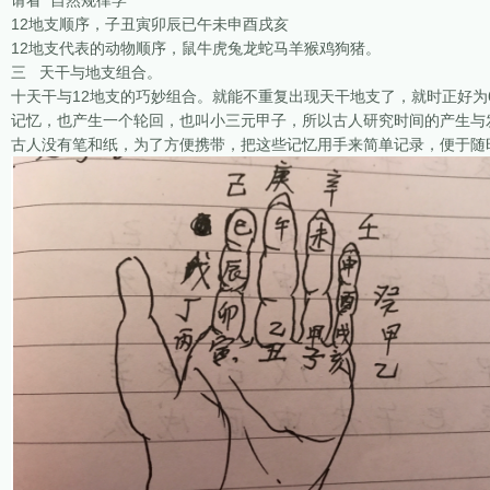
请看 自然规律学
12地支顺序，子丑寅卯辰已午未申酉戌亥
12地支代表的动物顺序，鼠牛虎兔龙蛇马羊猴鸡狗猪。
三 天干与地支组合。
十天干与12地支的巧妙组合。就能不重复出现天干地支了，就时正好为
记忆，也产生一个轮回，也叫小三元甲子，所以古人研究时间的产生与
古人没有笔和纸，为了方便携带，把这些记忆用手来简单记录，便于随