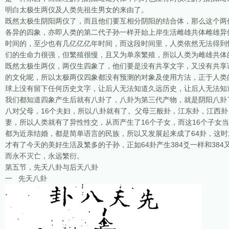
明白太极生两仪及人类先祖生男女的来由了。
既然太极生阴阳两仪了，而且他们要互相分阴阳的结合体，那么这个两
各异的四象，亦即人类的第二代子孙一样开始上岸生活雌雄共体雌雄异
时间的，至少也有几亿亿亿年时间，而这段时间里，人类依然无法得到
们的生命力很强，但繁殖很慢，且又为单亲繁殖，所以人类为雌雄共体
既然太极生两仪，两仪生四象了，他们要是没有共享文字，又没有共享
的文化呢，所以太极两仪四象都没有预测的对象及使用方法，正于人类
球上没有留下任何历史文字，让后人无法知道久远历史，让后人无法知
我们都知道四象产生后就有八卦了，八卦为第三代产物，就是阴阳八卦
八对父母，16个夫妇，所以八卦就有了。父母三般卦，江东卦，江西卦
妻，所以人类就有了异性性交，从而产生了16个子女，而这16个子女当
都为近亲结婚，都是简单语言的民族，所以又发展起来成了64卦，这
才有了今天的美好生活及繁多的子孙，正如64卦产生384爻一样和38
而永不灭亡，永远繁衍。
第五节，先天八卦与后天八卦
一 先天八卦