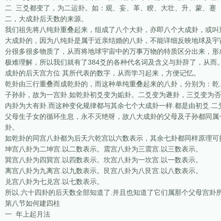
二 三爻都变了，为二运卦。如：观、妄、革、睽、大壮、升、蒙、蹇
二，大成卦后天数的来源。
我们祖先将八纯卦重叠起来，组成了八个大卦，亦即八个大成卦，或叫
大成卦的，因为八纯卦是属于近亲结婚的八卦，不能详细反映地球及宇
分很多很多物质了，从而将地球宇宙中的万事万物的特质区分出来，形
极难理解，所以我们就有了384爻的各种代名词及含义与卦辞了，从
成卦的后天宫方位 其所代表的数字，从而学习起来，方便记忆。
乾卦由三行重叠而成乾卦的，而这种单纯重叠起来的八卦，分别为：乾.坤.
子孙卦，故为一宫卦.如乾卦初爻变为姤卦。二爻变为遯卦，三爻变为否
内卦为大有卦.而这种变化规律都与其余七个大成卦一样.都是由初爻.二爻.
父母生子女的循环生息，永不灭绝呀，故八大成卦的父母及子孙都同属
卦。
如乾卦的同宫八卦都为后天六乾宫以六数表示，其余七卦都同样原理可
坤宫八卦为二坤宫.以二数表示。震宫八卦为三震宫.以三数表示。
巽宫八卦为四巽宫.以四数表示。坎宫八卦为一坎宫.以一数表示。
离宫八卦为九离宫.以九数表示。艮宫八卦为八艮宫.以八数表示。
兑宫八卦为七兑宫.以七数表示。
所以.六十四卦的后天数全部知道了.并且也知道了它们属那个父母宫卦所
第八节如何建四柱
一 年上起月法