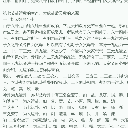
注解：前面讲了先天八卦的数的来由了,下面讲卦运的来由及大成卦后天
第七节卦运数的生产。大成卦后天数的来源
一 卦运数的产生
由于八卦是由纯八纯重叠而成的。它是夫妇双方交替重叠在一起。形如
产生子女。亦即男卵相交而成婴儿，所以就有了六十四卦了。六十四卦
管。有的为二运所管，有的为三运所管，总之八运当中只有一九运才是
子女之卦又各自为父母，所以就有了七对子女父母卦，本身一九运为一
上。中。下三元。共九运。不是少了一个运吗？大家想想，三元九运之
们学习风水时。发现也有二元九运的说法。即九运分下上下两元，上元
同三元九运分法一样吗？都是将五运分开成上下两元的。大家又何必去
面介绍。元运的数是怎样得来的。
歌决 ：初爻变八 二变七 三变六 一二世变四 一三变三 二三变二 冲
－、本卦亦即为纯原卦重叠的父母卦。上下两卦相同。亦即为一运卦。
兑、乾、巽、坎、辰
冲卦为九运卦，亦即父母卦中有三爻全变了。如：益、既济、损、泰、
初爻变了，为八运卦。如：复、贲、节、小畜、困、旅、豫、姤
二爻变了，为七运卦。如：比、随、同人、归妹、大有、蛊、师、渐
三爻变了，为六运卦。如：剥、噬嗑、丰、履、决、井、涣、谦
初 二爻都变了，为四运卦。如：屯、家人、临、鼎、解、遯、萃、大
初 三爻都变了，为三运卦。如：颐、明夷、孚、需、大过、讼、小过