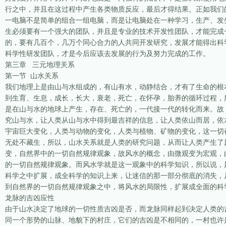
行之中，并且在这过程中产生各类物质反应，最后才得结果。正如我们
一电脑不是简单的组合一组电脑，而是让电脑处在一种学习，生产、发
生必须要有一个强大的团队，并且是专业的技术开发性团队，才能完成
的，要有几百个，几万个同心合力的人共同开发研究，发展才能得出科
科学性研发团队，才是今后应该去发展的行为及努力完成的工作。
第三章 三元地理关系
第一节 山水关系
我们地理上是由山与水组成的，有山有水，动静结合，才有了生命的根
到生育、生息，成长，长大，衰老，死亡，在怀孕，胎养的循环过程，
是在山与水的地球上产生，存在、死亡的，一代接一代的转化而来。故
究山与水，让人类从山与水中得到最吉祥的信息，让人类依山而居，依
宇宙巨大变化，人类与动物的变化，人类与植物、矿物的变化，这一切
无处不藏生，所以，山水关系就是人类的研究问题，从而让人类产生了
变，自然界中的一切自然规律观象，故风水的概念，由微观变为宏观，
的一切自然规律观象。而风水学就是这一观象中的科学知识，所以说，
科学之中扩展，成全科学的知识上来，让迷信的那一部分彻底的消失，
到自然界的一切自然规律观象之中，将风水的局限性，扩展成全面的科
龙脉的吉凶应性
由于山水决定了地球的一切性质吉凶是否，而龙脉同样起到决定人类的
同一个形势的山脉、地貌下的村庄，它们的吉凶是不相同的，一村也许