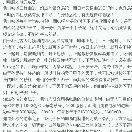
用电脑才能完成它。
我们知道四柱由流年组成的很容易记，而日柱又是由流日记的，也容易
日时的四柱既然有规律可寻，而分秒之柱，有无规律可循呢？
我们知道每小时为60分钟，而60分钟是随时间不断变化而变化的，是
四柱就是60甲子了，哪一分钟为第一个甲子呢，这个问题，必须要讲
须先定准确，不能有半点差错。
由于我们古人对预测的四柱定法有规律，即年上起月，日上起时，所以
难找了，按年上起月法，就可以定下微秒，按日上起时法，就可定下秒
日上起时，是按顺排的，时上起秒，月上起微秒就很容易知道了，此种
律，懂得此规律之后，排分秒四柱就不难了，下面按口诀排去，必定很
甲己还加甲。乙庚丙作初。丙辛从戊起。丁壬庚子居。戊癸何方发。壬
由于秒是按时柱起的，所以时柱的天干甲子的天干，就可以知道秒的甲
庚的时柱的秒柱，他们的干支为丙子，而其余的60秒得依法推去，一一
一配对，很自然的知道了，而天干为乙庚的时柱，他们的秒柱就为丙子
则：60秒全知甲子。
知道秒柱的定法了，我们先研究周易电脑的分秒进率制，由于人们目前使
每秒钟等于1000毫秒，每毫秒等于1000微秒，而我们周易电脑的进率
秒钟等于3600毫秒，60×60，每毫秒等于216000微秒，3600×60，
知道分秒的进率之后，我们今后的周易电脑排列时就不会乱了，方便运
断风水的？这一切请看＜自然规律学＞中的三元风水这本书，已做了简
阶段，分层次，一片一片的做好基础知识的排列与配对，可以通过编程