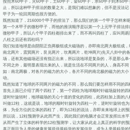
按照木60甲子，火60甲子，土60甲子，金60甲子，水60甲子到木60
止，所以这种甲子排法的数量之大，是我们难以想象的，但不是没法记，
甲子为一轮回周期也很方便的。
既然知道了，216000个甲子的排法了，那么我们的第一个甲子怎样
第一个木甲子的微秒甲子，而他的推演顺序是以第一个上元甲子排法排
微秒甲子，所以八个甲子四柱都排出来了，而不再叫四柱了，应叫周易
八柱之后还有四柱吗？
我们知道地球是由阴阳正负两极组成大磁场的，亦即南北两大极组成，
南北两片，震巽两片，艮兑两片，坎离两片，乾坤两片)先天八卦中的
场，还有其他磁场还没有指正出来，所以说地球是复杂的，不是那么单
不同之外，最明显表现出来的人，就是生活在不同两片的人，身高不同
如：南北两极，对各片的磁力的大小，各片不同的南北极的磁力的大小
动。
既然知道了地球的不同两片的磁力的不同，那么我们要怎样用不同的四
首先上面已介绍了两个四柱了，第一个四柱为地球顺时针磁场旋转的四
逆时针旋转时，地球磁场的天心十道的变化的四柱，此四柱加上面的八
叫做12柱，这就是说，地球的顺时针旋转为四柱一片，逆时针旋转也
体，为全方位的立体的四柱了，即为12柱的说法，亦即未来地球上的预
所以说，12柱预测学从此而产生，因此我们的电脑才会正常发挥出水
从而产生了立体的科学的12柱预测学，让大家从此走上真正的科学的
真正面目为人类的健康发展提供最科学的发展信息，成为人类最科学的