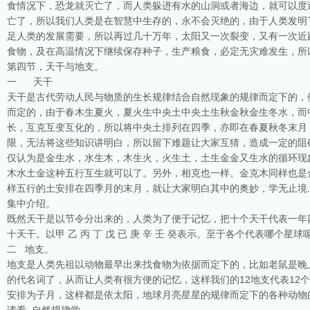
食情况下，恐龙就灭亡了，而人类躲进有水的山洞或者海边，就可以度
亡了，所以我们人类是在智慧中生存的，永不会灭绝的，由于人类发明
足人类的发展需要，所以再过几十万年，太阳又一次裂变，又有一次近
食物，及在高温情况下继续保存种子，生产粮食，必定无灾难发生，所以
第四节，天干与地支。
一 天干
天干是古代劳动人民与物质的生长规律结合自然现象的规律而定下的，
而定的，由于春木生夏火，夏火生中央土中央土生秋金秋金生冬水，而
长，互克互变互化的，所以将中央土排列在四季，亦即在春夏秋冬末月
限，无法将这些知识讲明白，所以留下难题让大家互猜，造成一定的阻
仅认为是金生水，水生木，木生火，火生土，土生金金又生水的循环现
木水土金这种五行互生就可以了。另外，相克也一样。金克木同样也是
样五行的土安排在四季月的末月，就让大家明白其中的奥妙，学无止境
集中介绍。
既然天干是以节令分出来的，人类为了便于记忆，把十个天干代表一年
十天干。以甲 乙 丙 丁 戊 已 庚 辛 壬 癸表示。至于各个代表哪个
二 地支。
地支是人类先祖以动物最早出来找食物为依据而定下的，比如老鼠是晚
的代名词了，从而让人类有很方便的记忆，这样我们的12地支代表12个
安排为子月，这样都是依太阳，地球月亮星星的规律而定下的各种动物的