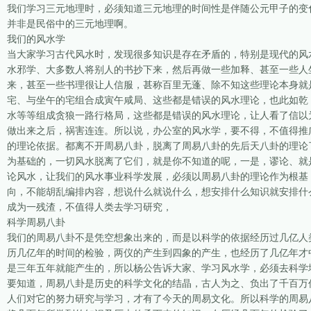
我们学习三元地理时，必须知道三元地理的时间性是伴随公元甲子的变
并非是民俗中的三元地理啊。
我们的风水学
当大家学习古代风水时，发现很多知识是存在矛盾的，特别是现代的风
水邪学、大多数人将别人的书抄下来，然后再做一些加释、甚至一些人
来，甚至一些书理很让人信服，甚称百里无蓬、除不知这些理论本身就
宅、与坐午的宅组合成寅午咸局、这些都是错误的风水理论，也此如乾 
水等等组成贪狼一路行格局，这些都是错误的风水理论，让人看了信以
做出来之后，祸害连连。所以说，办公室的风水学，要不得，不值得推
的理论依据。都离不开周易八卦，脱离了周易八卦的先后天八卦的理论
为基础的，一切风水脱离了它们，就是你不知道的呢，一是，谬论、就
论风水，让我们的风水事业科学发展，必须以周易八卦的理论作为根基
向，不能胡乱编排内容，想说什么就说什么，想安排什么知识就安排什
成为一残渣，不值得人类去学习研究，
科学周易八卦
我们的周易八卦不是凭空想象出来的，而是以科学的依据经历过几亿人
历几亿年的时间的检验，两仪的产生到四象的产生，也经历了几亿年才
是三年五年就能产生的，所以杨公告诉大家、学习风水学，必须去科学
要知道，周易八卦是历史的科学文化的结晶，古人为之、负出了千百万
人们对它的努力研究与学习，才有了今天的周易文化。所以科学的周易