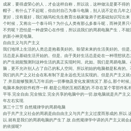
成家，要得虚荣心的人，才会这样自称，所以说，这种做法是要不得的
帽子，有什么了不起呢，你自封自己为泰斗电脑，别人说不定在几年之
更好，没有最好，我们杨筠松先生教育出杨家璇弟子把基础知识写出来
个时候，又将出一个泰斗吗？为什么人类有那么多泰斗呢，而神灵界只
不穷呢？恐怕是一种虚荣心在作怪，所以说我们的周易电脑产生，不能
的新小神灵电脑。
自由主义与共产主义
我们地球上生活的人类总是抱着美好的。盼望未来的生活美好的。但是
活总是从基础生活开始的。但是。由于美好生活总是处在一种理想状态
的产生就能预测到这种生活的真正实现时间。此如。我们是周易电脑。
脑，更不允许别人占了自己的私人空间。所以初始的电脑都是私有的。
我们的共产之义社会在私有制下是永远也无法实现的。但是共产主义就会
了.并且能够预测几万年后的一切事物及变化发展情况了.那么.那个时候
电脑本身的软件程序一样.都是公用的互相匹配的.不存在某个零部件私有
平等.完全自由.完全独立.完全共享的电脑中的一切.故电脑就是共产主义
年左右实现.
第三十三节 自然规律学的周易电脑
由于共产主义社会的周易是由自由主义与共产主义过度而形成的.所以.
以.就有是我们的周易电脑的产生了.故.自然规律学中讲的共产主义就会
的依据呢?