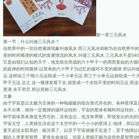
第一章三元风水
第一节，什么叫做三元风水？
自然界中的一切自然规律现象叫做风水.而三元风水则称为在自然界中
变的时间规律的模式的发展情况的风水.叫做三元风水.三元风水不是54
它是由我们认知的天干，地支组合而成的六十甲子一的周而复始的大循
的延伸的时间规律.以简单的六十甲子为记忆的循环不变的规律.所以叫
运.这样由三个细小元运组成一个小单元运.而三个小单元运就组成一个大元
甲子元运.总之.这一规律发展下去.就形成一个永恒不变的时间元运.而
更潜.永不穷尽.所以筒称三元风水.
太极
由于宇宙是以太极为主体的一种电磁吸的组合形式存在的。各种星球及
永不分离，保持一定规律的循环运转的，宇宙的星体有顺时间运转的，
种宇宙体系本身是无穷尽的，没有边沿，也没有界限，即使发出的光的
宇宙太空，人类就生活在这个太空中的一个小小的星球上-地球，所以
更不必说太阳系的，银河系了。以至于宇宙就微不足道了，至于地球以
都比人类更有智慧，更有生命体征，但是人类能不能与这些外星智慧动