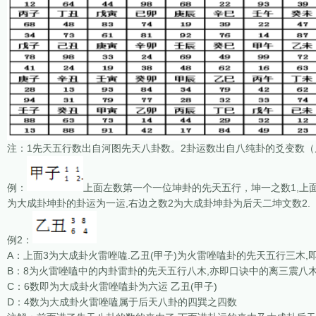
注：1先天五行数出自河图先天八卦数。2卦运数出自八纯卦的爻变数（
例：
上面左数第一个一位坤卦的先天五行，坤一之数1,上
为大成卦坤卦的卦运为一运,右边之数2为大成卦坤卦为后天二坤文数2.
例2：
A：上面3为大成卦火雷唑嗑.乙丑(甲子)为火雷唑嗑卦的先天五行三木,
B：8为火雷唑嗑中的内卦雷卦的先天五行八木,亦即口诀中的离三震八木
C：6数即为大成卦火雷唑嗑卦为六运 乙丑(甲子)
D：4数为大成卦火雷唑嗑属于后天八卦的四巽之四数