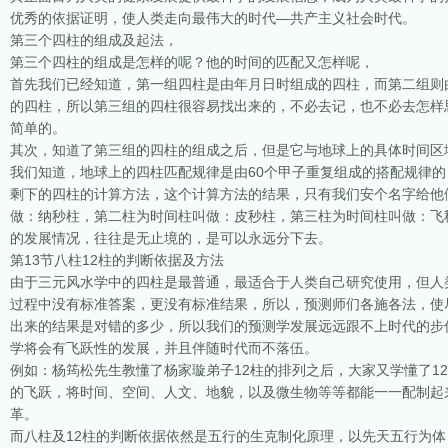
优秀的依据证明，使人类走向最伟大的时代—共产主义社会时代。
第三个四柱的组成及起法，
第三个四柱的组成是怎样的呢？他的时间的匹配又怎样呢，
首先我们已经知道，第一组四柱是由年月日时组成的四柱，而第二组则
的四柱，所以第三组的四柱很容易找出来的，不必去记，也不必去怎样
简单的。
其次，知道了第三组的四柱的组成之后，但是它与地球上的具体时间区
我们知道，地球上的四柱匹配规律是由60个甲子重复组成的搭配规律
剩下的四柱的计算方法，这个计算方法的结果，只有我们安个名字给他
做：纳秒柱，第二柱为时间柱叫做：皮秒柱，第三柱为时间柱叫做：飞
的发展情况，往往是无止境的，是可以永远分下去。
第13节八柱12柱的判断依据及方法
由于三元风水学中的四柱是最普通，最适合于人类自己研究使用，但人
过程中没有标准答案，更没有标准结果，所以，预测师们各施各法，使
出来的结果是对错的多少，所以我们的预测学发展远远跟不上时代的步
学将会有飞跃性的发展，并且伴随时代而不落伍。
例如：杨筠松先生教懂了杨家璇弟子12柱的排列之后，大家又学懂了1
的飞跃，将时间、空间、人文、地貌，以及微生物等等都能一一配制起
革。
而八柱及12柱的判断依据依然是五行的生克制化原理，以先天五行为