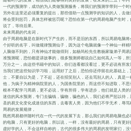
随着时代的发展，相信我们能够得到良好的发展，在未来的三五十年内，
一代的预测学，成功的为人类做预测服务，将我们的预测学带到一个时
另外在这里还必须重复的提出，那些借助一点预测学的知识的人，去做
将会受到惩罚，具体怎样被惩罚呢？恐怕在第一代的周易电脑产生时，
说了，等待后果。
未来周易的代名词，
由于周易电脑是在新时代下产生的，而不是旧的东西，所以周易电脑将
个好听的名字，叫做规律预测仙子，因为这个电脑就像一个神仙一样精
人脑做不到的，只有神仙才能做得到，如杨筠松先生教杨家璇弟子周易
准预测呢，恐怕都是讲故事的，很多预测师都说自己如何高人一等，所
万分之一，由这些书籍中的知识，你们连看都没看过，更不必说有所发
当我们把这些知识学习啦，运用好了之后，恐怕你还停留在此基础上，
士，不要自以为是，了不起，还在招笑别人，还去骂别人的人，真是一
他，为疯子为精神病院里的人，为国务院里的，而这些不知进取，不思
根本不配学习周易，更不必说，学有所得，学有进步，他们就是人类的
迷信的风水预测，专门去骗钱，骗物，骗色的人，我们必将严惩以待，
圣的易文化变化成迷信的东西，去毒害人类，因为他们不学无术，辱骂
周易的发展规律，
既然周易都伴随时代在一代一代的发展下去，那么我们的周易电脑也必
的电脑，只有更好的电脑，所以说，一样，没有最好的周易，只有更好
虚好学的人，不会这样自称的，古代的很多伟大的周易的发明家们，没