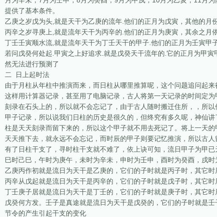
月为辛未，7月为壬申，8月为癸酉，9月为甲戍，10月为乙亥，11月
提供了基本条件。
乙庚之岁戊为头,就是天干为乙庚的流年.他们的正月为戊寅，其他的月
丙辛之岁寻庚上,就是流年天干为丙辛的.他们的正月为庚寅，其余之月
丁壬壬寅顺水流,就是流年天干为丁壬天干的甲子.他们的正月为壬寅甲
若问戊癸何处起.甲寅之上好追求.就是戊癸天干流年的.它的正月为甲寅
然无法进行预测了
二 日上起时法
由于月柱从年柱中推演而来，而日柱从哪里推算呢，这个问题追问起来
这样用计算器记录，甚至用了电脑记录，古人将第一天记录的时间定为
刻录在石头上的，所以就不会忘记了，由于古人随时搬迁住所，，所以
甲子记录，所以说我们日柱的历史是很久的，但终究有多久呢，神仙讲
柱是天天刻录而留下来的，所以这个甲子就不用去死记了。将上一天的
天天推下去，就永远不会忘记，而时辰的甲子则要记忆推演，所以古人
有了日柱干支了，寻时柱干支就不难了，依上诀可知，流日甲子为甲已
巳时己巳，午时为庚午，未时为辛未，申时为壬申，酉时为癸酉，戌时
乙庚丙作初就是流日为天干是乙庚的，它们的子时就是丙子时，其它时
丙辛从戊起就是流日为天干是丙辛的，它们的子时就是戊子时，其它时
丁壬庚子居就是流日为天干是丁壬的，它们的子时就是庚子时，其它时
戊癸何方发。壬子是真途就是流日为天干是戊癸的，它们的子时就是壬
节令的产生引起干支的变化