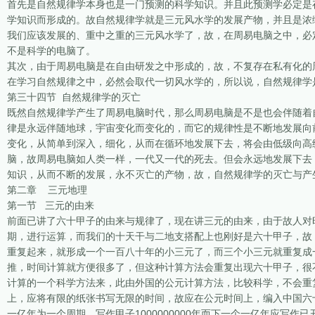
首先是自然规律学本身也是一门预测的科学知识。并且此预测学必定是
学知识而形成的。故自然规律学就是三元风水学的发展产物，并且是浓
我们应该发展的、重中之重的三元风水学了，故，在周易电脑之中，必
不是科学的电脑了。
其次，由于周易电脑是在自由研发之中形成的，故，不复存在私有化的
在学习自然规律之中，必然会取代一切风水学的，所以说，自然规律学
第三十四节 自然规律学的灭亡
既然自然规律学产生了周易电脑时代，那么周易电脑是不是也会伴随着
律是永远伴随地球，宇宙变化而变化的，而它的规律性是不断地发展向
变化，从简单到深入，细化，从而在循环地发展下去，将会由低级向高
脑，故周易电脑如人类一样，一代又一代的死去。但会永远地发展下去
知识，从而不断的发展，永不灭亡的产物，故，自然规律学的灭亡与产
第二章 三元地理
第一节 三元的由来
前面已讲了六十甲子的由来与规律了，现在讲三元的由来，由于故人对
期，进行运算，而我们的十天干与二地支搭配上也刚好是六十甲子，故
重复起来，就形成一个一百八十年的小三元了，而三个小三元就重复成
推，时间计算就方便很多了，但这种计算方法会重复出现六十甲子，很
计算的一个科学方法来，此由外国的公元计算方法，比较科学，不会重
上，应将有限的纸张书写无限的时间，故应在公元时间上，编入中国六
一亿年为一个周期，写作甲子1000000000年而下一个一亿年应写作已