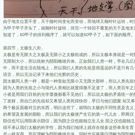
由于地支位置不变，天干随时间变化而变动，而地球又顺时针运转，时
为甲子甲子开头了，就顺时针旋转，排完一个转回不重复的天干及地支
知道了，60甲子的排列顺序了，就可以知道60甲子了，如下面的顺序。
第四节，太极生八卦。
太极是有无限大之太极及无限小之太极组成的，所以太极本身就是一对
无限制大小，所以统称为阴阳雌雄共体。正如我们人类一样，早在几亿
中，而不是生活在陆地上，所以我们人类的先祖是很遥远的不是只有几
语言，所以无法记录下来他们光辉的历史，
因太极同人类一样，都是一种形如无限小又无限大那样，所以人类先祖
因为人类的先祖之小与现代人类相比就显得微不足道了，而人类百年之
小者是用我们目前的光学显微都看不见他们，所以说太极的矛盾统一的
丁发财，而自己的先祖却又希望人类死得快些，早日与他们团聚.却又希
两个极反面极对立的东西，明白这些了，就明白太极的不同性质及含义.
的希望及发展的期盼，所以我们的太极便产生它的第一代儿女，即两仪
阳仪也可以用阳表示阴仪，因为阴之仪也能独立生儿女.阳之仪也能独
得不承认我们太极的科学性，因为我们地球上就存在很多这些单亲生育
是一样东西，而应理解为阴阳雌雄共体，同时也应将两仪理解为阴阳雌