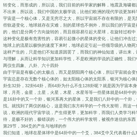
转变化，而形成的，所以说，我们目前的科学家的解释，地震及海啸都
不出来，所以说，我们中国的太极学说，比他们欧洲的现代学说更加科
宇宙是一个核心体，又是无穷尽之大，所以宇宙就不存在有限的，是无
些轨迹变化，地球就存在灾难，别的星球也不例外，所以我们的宇宙是
的，他们是分两个方向旋转的，而且很容易引起大星球，在旋转过程中
这种变化是极有危害性的，容易引起微小的星体的变化，让他们冲击过
地球上的流星以极快的速度下来时，地球必定引起一些领导级的人物死
这样产生的，只是他们不知道原因罢了，而我们的神仙知道，讲出来，
与理解，从而让科学知识更加科学性，不是欧洲的学说的正确性，我们
两仪生四象、八卦、六十四卦
由于宇宙是有极心的太极点，而又是阴阳两个核心体，所以宇宙就会变
宇宙总是存在无数个核心体的，如太阳核心体的太阳系，银河为核心体的
卦生32卦，32卦64卦，而64卦为什么不生128卦呢？就是因为宇
球，月亮，金星，土星，火星，木星，水星等等一些星体就是64卦中的
是16卦中的又一个卦，银河系再大的星体，又是我们八卦中的一个卦
找。就找到了两仪的核心，这是我们东方科学的一个伟大发明，而这一
说，欧洲的现代宇宙学说，产生得更早，更加科学，而我们人类学习科
待，是极不好的，极错误的，一个伟大的科学发明，被视作迷信的东西
第29节，384爻的产生与地球的作
我们知道，地球在星体球中是64卦中的一个爻，384爻中又代表着什