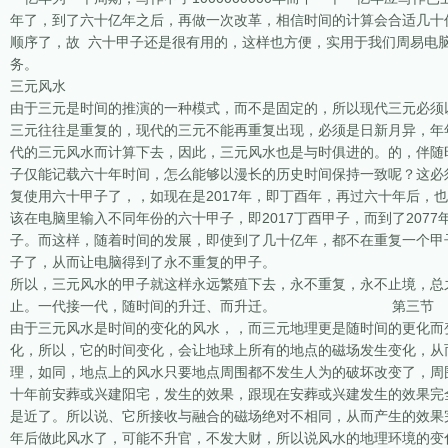
年了，到了六十亿年之后，再做一次改革，相信时间的计算会合适几十
顺序了，故 六十甲子还是很有用的，这样也方便，实用于我们周易电
务。
三元风水
由于三元是时间的推演的一种模式，而不是固定的，所以现代三元必须
三元往往是重复的，现代的三元不能再重复出现，必须是日新月异，年
代的三元风水而计算下去，因此，三元风水也是与时俱进的。的，伴随
子仅能记载六十年时间，怎么能够以漫长的历史时间保持一致呢？这必
复使用六十甲子了，，如现在是2017年，即丁酉年，再过六十年后，也
该在电脑里输入不同年份的六十甲子，即2017丁酉甲子，而到了207
子。而这样，随着时间的发展，即使到了几十亿年，都不在重复一个甲
子了，从而让电脑得到了永不重复的甲子。
所以，三元风水的甲子就这样永远繁殖下去，永不重复，永不止境，总
止。一代接一代，随时间的升迁、而升迁。 第三节 
由于三元风水是时间的变化的风水，，而三元地理更是随时间的更化而
化，所以，它的时间变化，会让地球上所有的地点的磁场发生变化，从
理，如同，地点上的风水只要地点周围都不发生人为的破坏改变了，周
十年前安葬或兴建阳宅，发生的效果，跟现在安葬或兴建发生的效果完
是近了。所以说、它所接收与融合的磁场绝对不相同，从而产生的效果
年后做此风水了，可能不升官，不发大财，所以说风水的地理环境的变